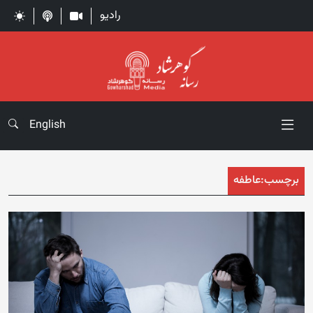
رادیو
English
برچسب:
عاطفه