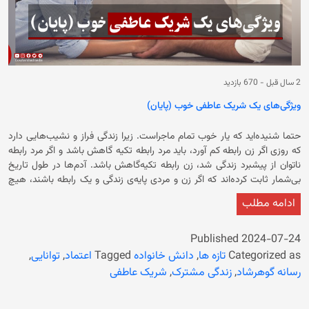
2 سال قبل
-
670 بازدید
ویژگی‌های یک شریک عاطفی خوب (پایان)
حتما شنیده‌اید که یار خوب تمام ماجراست. زیرا زندگی فراز و نشیب‌هایی دارد
که روزی اگر زن رابطه کم آورد، باید مرد رابطه تکیه گاهش باشد و اگر مرد رابطه
ناتوان از پیشبرد زندگی شد، زن رابطه تکیه‌گاهش باشد. آدم‌ها در طول تاریخ
بی‌شمار ثابت کرده‌اند که اگر زن و مردی پایه‌ی زندگی و یک رابطه باشند، هیچ
حادثه و افرادی نمی‌توانند حریف آن‌ها شوند. زیرا این گونه زوج‌ها به درستی
ادامه مطلب
آموخته اند که زندگی را تنها با تکیه بر همدیگر می‌توانند از پس آن برآیند.
نمی‌توانید با این ذهنیت که چون صرفا عاشق همدیگر هستید، می‌توانید از پس
زندگی هم برآید. عشق، احساس مقدسی است که یکی از ستون‌های اساسی
Published
2024-07-24
زندگی را تشکیل می‌دهد اما زندگی نیازمند پایه‌های دیگری نیز است که استوار
Categorized as
تازه ها
,
دانش خانواده
Tagged
اعتماد
,
توانایی
,
باقی بماند. ما در بخش قبلی این مقاله، به شماری از ویژگی‌های شریک عاطفی
رسانه گوهرشاد
,
زندگی مشترک
,
شریک عاطفی
خوب پرداختیم و در این مطلب به ادامه‌ی این ویژگی‌ها خواهیم پرداخت. باشد
که این نوشته آگاهی حداقلی‌ای را به شما در راستای انتخاب یک شریک عاطفی