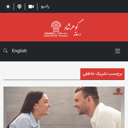
رادیو
English
برچسب:
شریک عاطفی