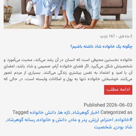
2 ماه قبل
-
167 بازدید
چگونه یک خانواده شاد داشته باشیم؟
خانواده نخستین محیطی است که انسان در آن رشد می‌کند، محبت می‌آموزد و
شخصیتش شکل می‌گیرد. اگر فضای خانواده آرام، صمیمی و شاد باشد، اعضای
آن با امید و اعتماد به نفس بیشتری زندگی می‌کنند. بسیاری از مردم تصور
می‌کنند خوشبختی خانواده تنها به پول و امکانات وابسته است، در حالی که
حقیقت این است که محبت، احترام، درک متقابل و رفتار درست نقش بسیار
ادامه مطلب
مهم‌تری دارند. ممکن است خانواده‌ای ثروت زیادی نداشته باشد، اما به دلیل
صمیمیت و آرامش میان اعضا احساس خوشبختی کند. در مقابل، خانواده‌ای که
امکانات فراوان دارد، ممکن است شاد نباشد. داشتن یک خانواده شاد نیازمند
Published
2026-06-03
تلاش همه اعضای خانواده است. هیچ خانواده‌ای بدون مشکل نیست، اما
Categorized as
اخبار گوهرشاد
,
تازه ها
,
دانش خانواده
Tagged
خانواده‌های موفق یاد گرفته‌اند چگونه مشکلات را حل کنند و در کنار هم باقی
#خانواده
,
احترام
,
ارزش
,
پدر و مادر
,
دانش و خانواده
,
رسانه گوهرشاد
,
بمانند. شادی در خانواده به صورت اتفاقی به وجود نمی‌آید، بلکه نتیجه رفتارهای
شاد بودن
,
شخصیت
خوب، گفت‌وگوی مناسب، مهربانی و همکاری است. وقتی اعضای خانواده برای