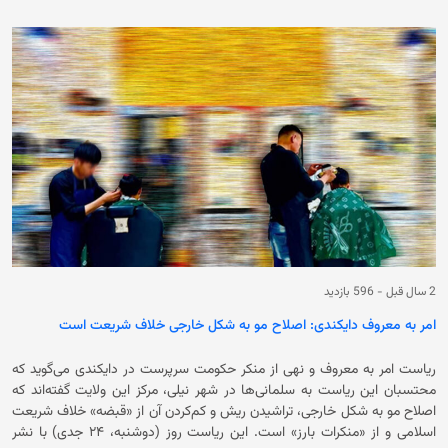
حکومت فعلی در کابل بر همکاری مشترک در زمینه جلوگیری از منکرات تاکید
کرده و گفته است که امر به معروف وجیبه دینی مشترک تمام مسلمانان است و
برای انجام بهتر این امر نیاز به هماهنگی و همکاری کامل است. این در حالی
است که حکومت سرپرست در راستای تطبیق قانون امر به معروف و نهی از منکر
خود، پیش از این نیز در شماری از ولایت‌های کشور از سلمانی‌ها خواسته بودند
که موی سر افراد را به شکل خارجی و «غیراسلامی» اصلاح نکنند. حکومت فعلی
همچنان تراشیدن ریش و کم‌کردن آن را از «قبضه» منع کرده‌ است و در مواردی
افراد را برسر این موضوع بازداشت و یا آزارواذیت‌ کرده‌ است.
2 سال قبل
-
596 بازدید
امر به معروف دایکندی: اصلاح مو به شکل خارجی خلاف شریعت است
ریاست امر به معروف و نهی از منکر حکومت سرپرست در دایکندی می‌گوید که
محتسبان این ریاست به سلمانی‌ها در شهر نیلی، مرکز این ولایت گفته‌اند که
اصلاح مو به شکل خارجی، تراشیدن ریش و کم‌کردن آن از «قبضه» خلاف شریعت
اسلامی و از «منکرات بارز» است. این ریاست روز (دوشنبه، ۲۴ جدی) با نشر