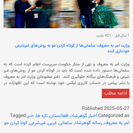
1 سال قبل
-
421 بازدید
وزارت امر به معروف: سلمانی‌ها از کوتاه کردن مو‌ به روش‌های غیرشرعی
خودداری کنند
وزارت امر به معروف و نهی از منکر حکومت سرپرست اعلام کرده است که به
سلمانی‌ها دستور داده شده است که باید در کوتاه کردن مو از روش‌های غیر
شرعی و فرهنگ‌های بیگانه جلوگیری کنند. دفتر مطبوعاتی وزارت امر به معروف
با نشر پیامی در حساب کاربری ایکس خود نوشته است که این اظهارات در
نشستی میان مسوولان این وزارت ‌و اتحادیه سلمانی‌های شهر کابل مطرح شده
ادامه مطلب
است. نورمحمد حقانی، معین پالیسی و مسلکی وزارت امر به معروف خطاب به
سلمانی‌ها گفته است که باید در کوتاه کردن مو از روش‌های غیر شرعی و
فرهنگ‌های بیگانه جلوگیری کنند. همچنین رییس عمومی دعوت و ارشاد نیز بر
Published
2025-05-27
جلوگیری از کوتاه کردن مو به سبک غربی تاکید کرده و از اعضای اتحادیه
Categorized as
اخبار گوهرشاد
,
افغانستان
,
تازه ها
,
خبر
Tagged
سلمانی‌ها خواست تا در جلوگیری از منکرات و اقامه معروفات در جامعه با این
امر به معروف
,
رسانه گوهرشاد
,
سلمانی
,
غربی
,
غیرشرعی
,
کوتا کردن مو
وزارت همکاری کنند. در همین حال، رییس شهری امر به معروف و نهی از منکر