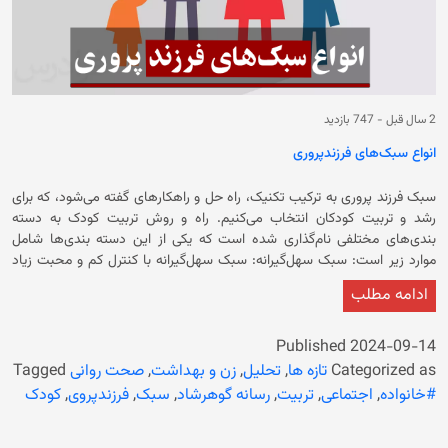
2 سال قبل
-
747 بازدید
انواع سبک‌های فرزندپروری
سبک فرزند پروری به ترکیب تکنیک، راه حل و راهکارهای گفته می‌شود، که برای
رشد و تربیت کودکان انتخاب می‌کنیم. راه و روش تربیت کودک به دسته
بندی‌های مختلفی نام‌گذاری شده است که یکی از این دسته بندی‌ها شامل
موارد زیر است: سبک سهل‌گیرانه: سبک سهل‌گیرانه با کنترل کم و محبت زیاد
همراه است. روش‌های تربیتی والدینی که این سبک را انتخاب می‌کنند، برخلاف
ادامه مطلب
والدین با سبک تربیتی سخت گیرانه است. و ویژگی‌های زیر را دارد: این والدین
قوانین تعیین نمی‌کنند و یا قوانین بسیار کمی دارند. به کودکان اجازه می‌دهند
خودشان تصمیم بگیرند و فرصت تجربه را به آنها می‌دهند. معمولا اجازه
Published
2024-09-14
می‌دهند کودک‌‌شان طبق میل خود عمل کند و آنچه را دوست دارد انجام دهد .
Categorized as
تازه ها
,
تحلیل
,
زن و بهداشت
,
صحت روانی
Tagged
دخالت کمتری دارند و تنها زمانی وارد می‌شود که مشکل جدی‌اتفاق افتاده باشد.
#خانواده
,
اجتماعی
,
تربیت
,
رسانه گوهرشاد
,
سبک
,
فرزندپروی
,
کودک
برخورد گرم، محبت آمیز و مراقبت کننده دارند. رفتار ملایم و مدارا گرانه دارند. به
خاطر دلسوزی پیامد‌‌‌های رفتاری را جدی نمی‌گیرند. در برابر اصرار و یا خواهش