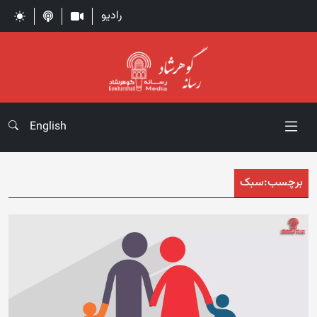
رادیو
English
برچسب:
سبک