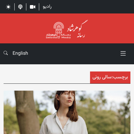
رادیو
English
برچسب:
سالی رونی