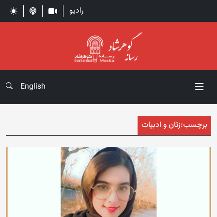
رادیو
English
برچسب:
زتان و ادبیات