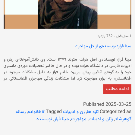
1 سال قبل
-
752 بازدید
مینا فراز؛ نویسنده‌ی از دل مهاجرت
مینا فراز، نویسنده‌ی اهل هرات، متولد ۱۳۷۹ است. وی دانش‌آموخته‌ی زبان و
ادبیات فارسی در دانشگاه هرات بوده و در حال حاضر تحصیلات دوره‌ی ماستری
خود را به گونه‌ی آنلاین پیش می‌برد. خانم فراز به دلیل مشکلات موجود در
افغانستان، به ایران مهاجرت کرد اما مشکلات زندگی مهاجران افغانستانی در
ایران او را مجبور به خانه‌نشینی کرده است. مینا فراز دختریست از یک خانواده‌ی
ادامه مطلب
مردسالارِ دهاتی. از آن خانواده‌ها که زنانش را چه به درس و مشق؟ زنان باید
مالداری و لباس شستن و زنِ زندگی بودن را بلد باشند. از آن‌ها که دختران‌شان را
پشت هفت پرده پنهان می‌کنند، دختران آفتاب و مهتاب ندیده. مکتب را که تمام
Published
2025-03-25
کرد، مادرش خواست دانشگاه برود. دانشگاه رفتن در آن دهِ برای دختران امری
Categorized as
تازه ها
,
زن و ادبیات
Tagged
#خانواده
,
رسانه
عادی نبود و مینا را با سیلی از مخالفت‌های خانوادگی مواجه کرد. لیسانس را با
گوهرشاد
,
زتان و ادبیات
,
مهاجرت
,
مینا فراز
,
نویسنده
اصرارهای مادرش که مقابل اقوام پدری ایستاد و گفت:« حداقل برای خودش
معلمی شود و فردا روز دستش جلوی مردی دراز نباشد» شروع کرد، و به اتمام