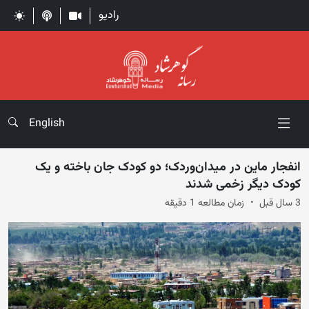
رادیو
English
انفجار ماین در میدان‌وردک؛ دو کودک جان باخته و یک
کودک دیگر زخمی شدند
3 سال قبل
زمان مطالعه 1 دقیقه