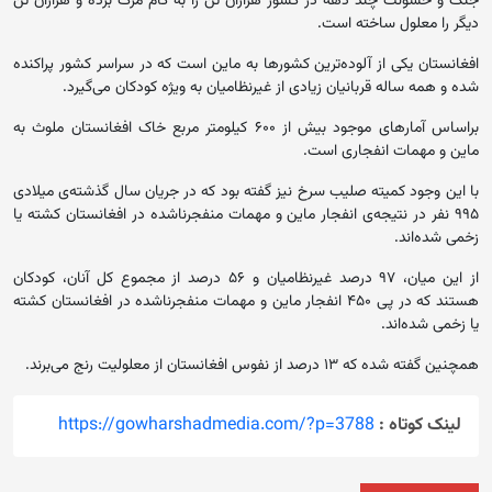
جنگ و خشونت چند دهه‌ در کشور هزاران تن را به کام مرگ برده و هزاران تن
دیگر را معلول ساخته است.
افغانستان یکی از آلوده‌ترین کشورها به ماین است که در سراسر کشور پراکنده
شده و همه ساله قربانیان زیادی از غیرنظامیان به ویژه کودکان می‌گیرد.
براساس آمارهای موجود بیش از ۶۰۰ کیلومتر مربع خاک افغانستان ملوث به
ماین و مهمات انفجاری است.
با این وجود کمیته صلیب سرخ نیز گفته بود که در جریان سال گذشته‌ی میلادی
۹۹۵ نفر در نتیجه‌ی انفجار ماین و مهمات منفجرناشده در افغانستان کشته یا
زخمی شده‌اند.
از این میان، ۹۷ درصد غیرنظامیان و ۵۶ درصد از مجموع کل آنان، کودکان
هستند که در پی ۴۵۰ انفجار ماین و مهمات منفجرناشده در افغانستان کشته
یا زخمی شده‌اند.
همچنین گفته شده که ۱۳ درصد از نفوس افغانستان از معلولیت رنج می‌برند.
لینک کوتاه :
https://gowharshadmedia.com/?p=3788