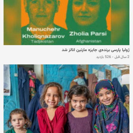
ژولیا پارسی برنده‌ی جایزه مارتین انالز شد
2 سال قبل
-
526 بازدید