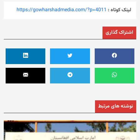
لینک کوتاه :
https://gowharshadmedia.com/?p=4011
اشتراک گذاری
نوشته های مرتبط