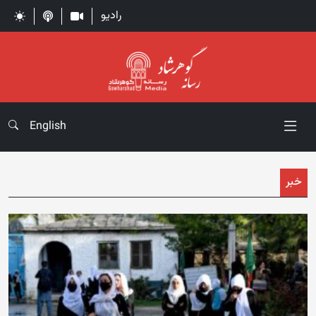
رادیو
English
خبر