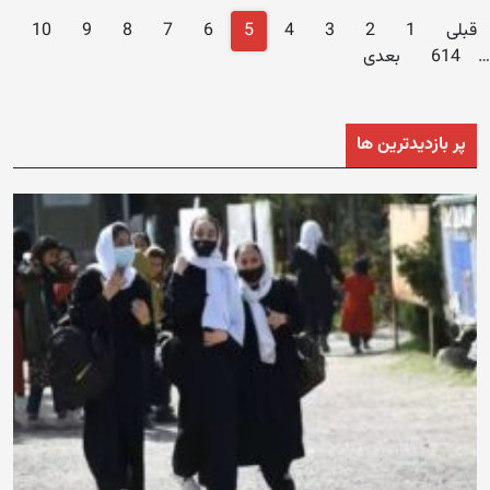
Posts
قبلی
1
2
3
4
5
6
7
8
9
10
navigation
…
614
بعدی
پر بازدیدترین ها