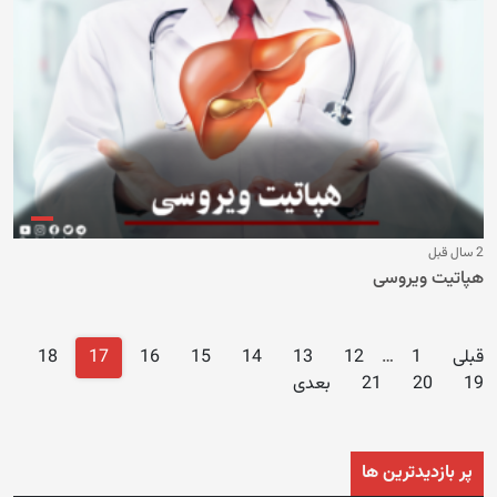
2 سال قبل
هپاتیت ویروسی
Posts
قبلی
1
…
12
13
14
15
16
17
18
navigation
19
20
21
بعدی
پر بازدیدترین ها