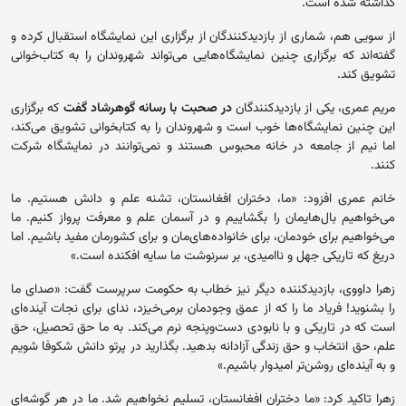
گذاشته شده است.
از سویی هم، شماری از بازدیدکنندگان از برگزاری این نمایشگاه استقبال کرده‌ و
گفته‌اند که برگزاری چنین نمایشگاه‌هایی می‌تواند شهروندان را به کتاب‌خوانی
تشویق کند.
مریم عمری، یکی از بازدیدکنندگان
در صحبت با رسانه گوهرشاد گفت
که برگزاری
این چنین نمایشگاه‌ها خوب است و شهروندان را به کتابخوانی تشویق می‌کند،
اما نیم از جامعه در خانه محبوس هستند و نمی‌توانند در نمایشگاه شرکت
کنند.
خانم عمری افزود: «ما، دختران افغانستان، تشنه علم و دانش هستیم. ما
می‌خواهیم بال‌هایمان را بگشاییم و در آسمان علم و معرفت پرواز کنیم. ما
می‌خواهیم برای خودمان، برای خانواده‌های‌مان و برای کشورمان مفید باشیم. اما
دریغ که تاریکی جهل و ناامیدی، بر سرنوشت ما سایه افکنده است.»
زهرا داووی، بازدیدکننده دیگر نیز خطاب به حکومت سرپرست گفت: «صدای ما
را بشنوید! فریاد ما را که از عمق وجودمان برمی‌خیزد، ندای برای نجات آینده‌ای
است که در تاریکی و با نابودی دست‌وپنجه نرم می‌کند. به ما حق تحصیل، حق
علم، حق انتخاب و حق زندگی آزادانه بدهید. بگذارید در پرتو دانش شکوفا شویم
و به آینده‌ای روشن‌تر امیدوار باشیم.»
زهرا تاکید کرد: «ما دختران افغانستان، تسلیم نخواهیم شد. ما در هر گوشه‌ای