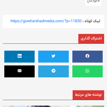
#کودکان
لینک کوتاه :
https://gowharshadmedia.com/?p=11830
اشتراک گذاری
نوشته های مرتبط