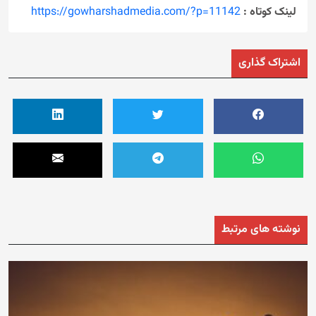
لینک کوتاه :
https://gowharshadmedia.com/?p=11142
اشتراک گذاری
نوشته های مرتبط