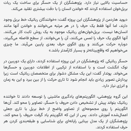
حساسیت بالایی نیاز دارد. پژوهشگران از یک حسگر برای ساخت یک ربات
بریل‌خوان استفاده کردند که خواندن انسان را با دقت بیشتری تقلید می‌کند.
دیوید هاردمن از پژوهشگران این پروژه گفت: «خوانندگان رباتیک خط بریل وجود
دارند، اما آنها فقط یک حرف را در هر مرتبه می‌خوانند و خواندن آنها مانند
انسان‌ها نیست. بریل‌خوان‌های رباتیک موجود به یک روش ثابت کار می‌کنند.
آنها الگوی یک حرف را لمس می‌کنند، آن را می‌خوانند، از سطح فاصله می‌گیرند،
دوباره حرکت می‌کنند و روی الگوی حرف بعدی پایین می‌آیند. ما چیزی
می‌خواهیم که واقع‌بینانه‌تر و بسیار کارآمدتر باشد.»
حسگر رباتیکی که پژوهشگران در این پروژه استفاده کردند، دارای یک دوربین در
نوک انگشت است و با استفاده از ترکیبی از اطلاعات دوربین و حسگرها
می‌خواند. پوتدار گفت: این یک مشکل دشوار برای متخصصان رباتیک است زیرا
پردازش تصویر زیادی باید انجام شود تا تاری حرکت را از بین ببرد و این به زمان
و انرژی نیاز دارد.
این گروه پژوهشی، الگوریتم‌های یادگیری ماشینی را توسعه دادند تا خواننده
رباتیک بتواند پیش از تشخیص دادن حروف با حسگر، تصاویر را محو کند. آن‌ها
الگوریتم را روی مجموعه‌ای از تصاویر واضح از خط بریل با تاری جعلی
اعمال‌شده آموزش دادند. پس از این که الگوریتم یاد گرفت حروف را محو کند،
پژوهشگران از یک مدل بینایی رایانه‌ای برای شناسایی و طبقه‌بندی کردن هر
حرف استفاده کردند.