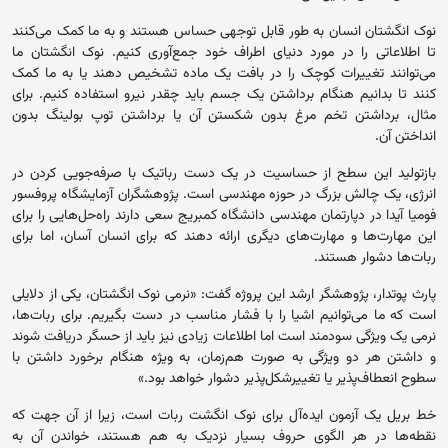
نوک انگشتان انسان به طور قابل توجهی حساس هستند و به ما کمک می‌کنند
تا اطلاعاتی را در مورد دنیای اطراف خود جمع‌آوری کنیم. نوک انگشتان ما
می‌توانند تغییرات کوچک را در بافت یک ماده تشخیص دهند یا به ما کمک
کنند تا بدانیم هنگام برداشتن یک جسم باید چقدر نیرو استفاده کنیم. برای
مثال، برداشتن تخم‌ مرغ بدون شکستن آن یا برداشتن توپ بولینگ بدون
انداختن آن.
بازتولید این سطح از حساسیت در یک دست رباتیک با صرفه‌جویی کردن در
انرژی، یک چالش بزرگ در حوزه مهندسی است. پژوهشگران آزمایشگاه پروفسور
فومیا آیدا در دپارتمان مهندسی دانشگاه کمبریج سعی دارند راه‌حل‌هایی را برای
این مهارت‌ها و مهارت‌های دیگری ارائه دهند که برای انسان آسان، اما برای
ربات‌ها دشوار هستند.
پارث پوتدار، پژوهشگر ارشد این پروژه گفت: «نرمی نوک انگشتان، یکی از دلایلی
است که ما می‌توانیم اشیا را با فشار مناسب در دست بگیریم. برای ربات‌ها،
نرمی یک ویژگی سودمند است اما اطلاعات زیادی نیز باید از حسگر دریافت شوند
و داشتن هر دو ویژگی به صورت هم‌زمان، به ویژه هنگام برخورد داشتن با
سطوح انعطاف‌پذیر یا تغییرشکل‌پذیر دشوار خواهد بود.»
خط بریل یک آزمون ایده‌آل برای نوک انگشت ربات است، زیرا از آن جهت که
نقطه‌ها در هر الگوی حروف بسیار نزدیک به هم هستند، خواندن آن به