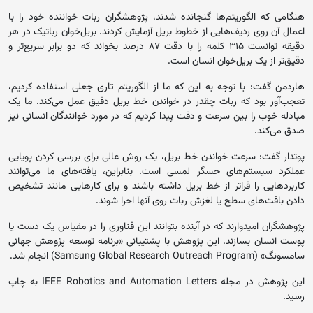
هنگامی که الگوریتم‌ها گنجانده شدند، پژوهشگران ربات خواننده خود را با
اعمال آن روی ردیف‌هایی از خطوط بریل آزمایش کردند. بریل‌خوان رباتیک در هر
دقیقه توانست ۳۱۵ کلمه را با دقت ۸۷ درصد بخواند که دو برابر سریع‌تر و
دقیق‌تر از یک بریل‌خوان انسان است.
هاردمن گفت: با توجه به این که ما از الگوریتم تاری جعلی استفاده کردیم،
تعجب‌آور بود که ربات چقدر در خواندن خط بریل دقیق عمل می‌کند. ما یک
مبادله خوب را بین سرعت و دقت پیدا کردیم که در مورد خوانندگان انسانی نیز
صدق می‌کند.
پوتدار گفت: سرعت خواندن خط بریل، یک روش عالی برای بررسی کردن پویایی
عملکرد سیستم‌های حسگر لمسی است. بنابراین، یافته‌های ما می‌توانند
کاربردهایی را فراتر از خط بریل داشته باشند و برای کارهایی مانند تشخیص
دادن بافت‌های سطح یا لغزش ربات روی آنها اجرا شوند.
پژوهشگران امیدوارند که در آینده بتوانند این فناوری را در مقیاس یک دست یا
پوست انسان بسازند. این پژوهش با پشتیبانی «برنامه توسعه پژوهش جهانی
سامسونگ» (Samsung Global Research Outreach Program) انجام شد.
این پژوهش در مجله IEEE Robotics and Automation Letters به چاپ
رسید.