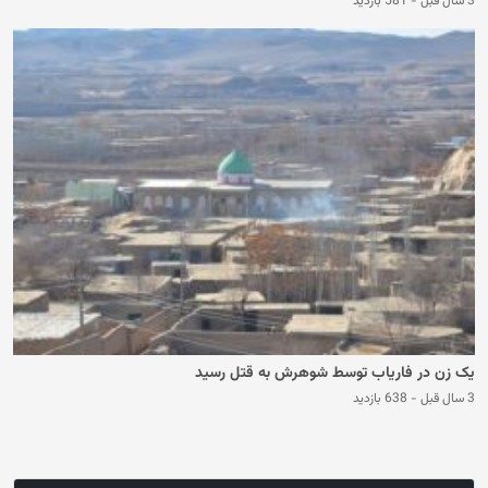
3 سال قبل
-
581 بازدید
یک زن در فاریاب توسط شوهرش به قتل رسید
3 سال قبل
-
638 بازدید