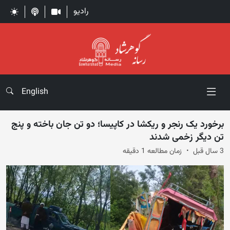
رادیو
English
برخورد یک رنجر و ریکشا در کاپیسا؛ دو تن جان باخته و پنج
تن دیگر زخمی شدند
3 سال قبل
زمان مطالعه 1 دقیقه