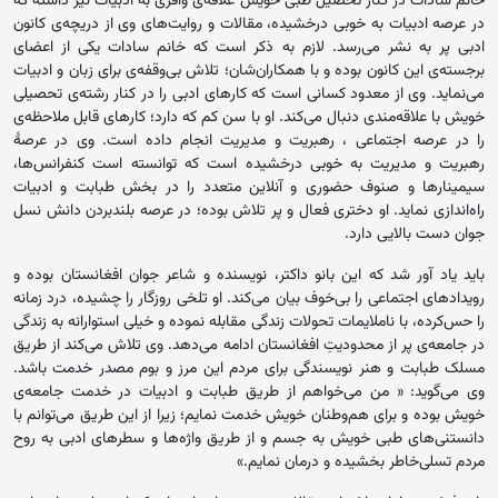
خانم سادات در کنار تحصیل طبی خویش علاقه‌ی وافری به ادبیات نیز داشته که
در عرصه ادبیات به خوبی درخشیده، مقالات و روایت‌های وی از دریچه‌ی کانون
ادبی پر به نشر می‌رسد. لازم به ذکر است که خانم سادات یکی از اعضای
برجسته‌ی این کانون بوده و با همکاران‌شان؛ تلاش بی‌وقفه‌ی برای زبان و ادبیات
می‌نماید. وی از معدود کسانی است که کارهای ادبی را در کنار رشته‌ی تحصیلی
خویش با علاقه‌مندی دنبال می‌کند. او با سن کم که دارد؛ کارهای قابل ملاحظه‌ی
را در عرصه اجتماعی ، رهبریت و مدیریت انجام داده است. وی در عرصۀ
رهبریت و مدیریت به خوبی درخشیده است که توانسته است کنفرانس‌ها،
سیمینارها و صنوف حضوری و آنلاین متعدد را در بخش طبابت و ادبیات
راه‌اندازی نماید. او دختری فعال و پر تلاش بوده؛ در عرصه بلندبردن دانش نسل
جوان دست بالایی دارد.
باید یاد آور شد که این بانو داکتر، نویسنده و شاعر جوان افغانستان بوده و
رویدادهای اجتماعی را بی‌خوف بیان می‌کند. او تلخی روزگار را چشیده، درد زمانه
را حس‌کرده، با ناملایمات تحولات زندگی مقابله نموده و خیلی استوارانه به زندگی
در جامعه‌ی پر از محدودیتِ افغانستان ادامه می‌دهد. وی تلاش می‌کند از طریق
مسلک طبابت و هنر نویسندگی برای مردم این مرز و بوم مصدر خدمت باشد.
وی می‌گوید: « من می‌خواهم از طریق طبابت و ادبیات در خدمت جامعه‌ی
خویش بوده و برای هم‌وطنان خویش خدمت نمایم؛ زیرا از این طریق می‌توانم با
دانستنی‌های طبی خویش به جسم و از طریق واژه‌ها و سطرهای ادبی به روح
مردم تسلی‌خاطر بخشیده و درمان نمایم.»