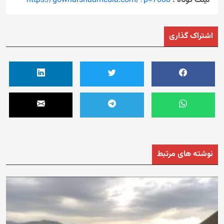
لینک کوتاه :
https://gowharshadmedia.com/?p=7088
اشتراک گذاری
نوشته های مرتبط