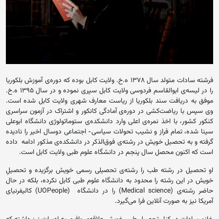
فرشته سادات متولد سال ۱۳۷۸ ه.خ. ولایت کابل بوده که دوره‌ی آموزش بلکوریا
را در لیسه‌ی ابوالقاسم فردوسی ولایت کابل سپری نموده و در سال ۱۳۹۵ ه.خ.
موفق به دریافت سند بلکوریا از ریاست معارف شهری ولایت کابل شده است.
وی سپس با ریاضت‌کشی در دوره‌ی آمادگی کانکور و اشتراک در آزمون سراسری
کنکور کشور، با اخذ نمره‌ی اعلی وارد دانشکده‌ی ستوماتولوژی دانشگاه ابوعلی
سینا شده، تمام فراز و نشیب تحولات سیاسی- اجتماعی دوسال اخیر را نادیده
گرفته و به تحصیل خویش در رشته‌ی فوق‌الذکر در دانشکده‌ی مذکور ادامه داده
است که اکنون محصل سال پنجم در دانشگاه علوم طبی ولایت کابل است.
او تحصیل در رشته طب را رشته‌ی تحصیلی رسمی خویش برگزیده و تحصیلِ
خویش در این رشته را محدود به دانشگاه علوم طبی کابل نکرده، بلکه در حال
حاضر رشته‌ی (Medical science) را در دانشگاه (UOPeople) کالیفرنیای
آمریکا نیز به صورت آنلاین فرا می‌گیرد.