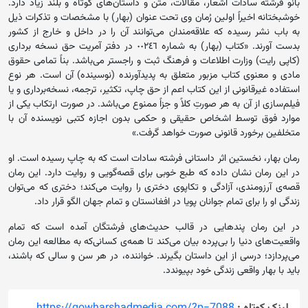
بانو فرشته سادات اشعار، مقالات، متن و داستان‌های کوتاه و بلند زیاد دارد.
خوشبختانه اخیراً اولین رُمان وی تحت عنوان (بهار) با مشخصات و تذکرات ذیل
به باب نشر رسیده که علاقه‌مندان می‌توانند آن را در داخل و خارج از کشور
بدست آورند. «کتاب (بهار) به شماره ٠٠٢٤٦ در دفتر آمریت حق نسخه برداری
(کاپی رایت) وزارت اطلاعات و فرهنگ ثبت و راجستر می‌باشد. بناً تمامی حقوق
مادی و معنوی کتاب مزبور متعلق به پدیدآورنده (نوسینده) آن است. هر نوع
استفاده غیرقانونی از این کتاب اعم از حق چاپ، تکثیر، ترجمه، نسخه‌برداری و یا
فیلم‌سازی از آن به هر صورتِ کلاً و جزاً ممنوع می‌باشد. در صورت ارتکاب یکی از
موارد فوق توسط اشخاص حقیقی و حکمی بدون اجازه کتبی نویسنده آن با
متخلفین برخورد قانونی صورت خواهد گرفت.»
رمان بهار، نخستین اثر داستانی فرشته سادات است که به چاپ رسیده است. او
در این رمان نشان داده که طبع خوبی برای قصه‌گویی و روایت دارد. این رمان
قصه‌ی آرزومندی، آزادگی و تکاپوی دختری را روایت می‌کند؛ دختری که می‌توان
زندگی او را برای تمام جوانان پویا در افغانستان و تمام جهان الگو قرار داد.
در این رمان پندهایی در قالب حدیث‌های فرشتگان آمده است که تمام
واقعیت‌های دنیا را بی‌پرده بیان می‌کند تا همه‌ی کسانی‌که به مطالعه این رمان
می‌پردازد؛ درسی از این داستان بگیرند. خواننده، در هر سن و سالی که باشند،
باید با بهار واقعی زندگی خود بپیوندد.