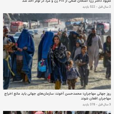
کم‌بود داکتر زن؛ امتحان صحی از ۲۰۰ زن و مرد در لوگر اخذ شد
2 سال قبل
-
522 بازدید
روز جهانی مهاجران؛ محمدحسن آخوند: سازمان‌های جهانی باید مانع اخراج
مهاجران افغان شوند
3 سال قبل
-
378 بازدید