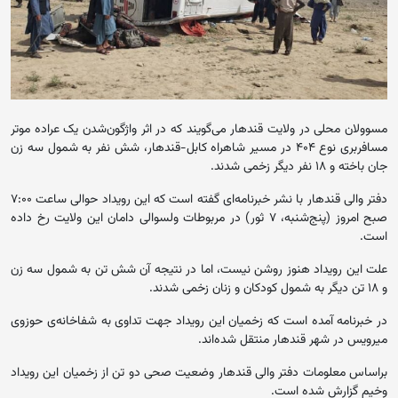
مسوولان محلی در ولایت قندهار می‌گویند که در اثر واژگون‌شدن یک عراده موتر
مسافربری نوع ۴۰۴ در مسیر شاهراه کابل-قندهار، شش نفر به شمول سه زن
جان باخته و ۱۸ نفر دیگر زخمی شدند.
دفتر والی قندهار با نشر خبرنامه‌ای گفته است که این رویداد حوالی ساعت ۷:۰۰
صبح امروز (پنج‌شنبه، ۷ ثور) در مربوطات ولسوالی دامان این ولایت رخ داده
است.
علت این رویداد هنوز روشن نیست، اما در نتیجه آن شش تن به شمول سه زن
و ۱۸ تن دیگر به شمول کودکان و زنان زخمی شدند.
در خبرنامه آمده است که زخمیان این رویداد جهت تداوی به شفاخانه‌ی حوزوی
میرویس در شهر قندهار منتقل شده‌اند.
براساس معلومات دفتر والی قندهار وضعیت صحی دو تن از زخمیان این رویداد
وخیم گزارش شده است.