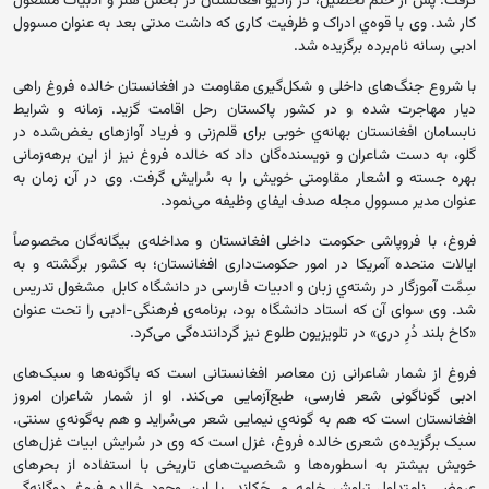
گرفت. پس از ختم تحصیل، در رادیو افغانستان در بخش هنر و ادبیات مشغول
کار شد. وی با قوه‌ي ادراک و ظرفیت‌ کاری که داشت مدتی بعد به عنوان مسوول
ادبی رسانه نام‌برده برگزیده شد.
با شروع جنگ‌های داخلی و شکل‌گیری مقاومت در افغانستان خالده فروغ راهی
دیار مهاجرت شده و در کشور پاکستان رحل اقامت گزید. زمانه و شرایط
نابسامان افغانستان بهانه‌ي خوبی برای قلم‌زنی و فریاد آوازهای بغض‌شده در
گلو، به دست شاعران و نویسنده‌گان داد که خالده فروغ نیز از این برهه‌زمانی
بهره جسته و اشعار مقاومتی خویش را به سُرایش گرفت. وی در آن زمان به
عنوان مدیر مسوول مجله صدف ایفای وظیفه می‌نمود.
فروغ، با فروپاشی حکومت داخلی افغانستان و مداخله‌ی بیگانه‌گان مخصوصاً
ایالات متحده آمریکا در امور حکومت‌داری افغانستان؛ به کشور برگشته و به
سِمَّت آموزگار در رشته‌ي زبان و ادبیات فارسی در دانشگاه کابل مشغول تدریس
شد. وی سوای آن‌ که استاد دانشگاه بود، برنامه‌ی فرهنگی-ادبی را تحت عنوان
«کاخ بلند دُرِ دری» در تلویزیون طلوع نیز گرداننده‌گی می‌کرد.
فروغ از شمار شاعرانی زن معاصر افغانستانی است که باگونه‌ها و سبک‌های
ادبی گوناگونی شعر فارسی، طبع‌آزمایی می‌کند. او از شمار شاعران امروز
افغانستان است که هم به گونه‌ي نیمایی شعر می‌سُراید و هم به‌گونه‌ي سنتی.
سبک برگزیده‌ی شعری خالده فروغ، غزل است که وی در سُرایش ابیات غزل‌های
خویش بیشتر به اسطوره‌ها و شخصیت‌های تاریخی با استفاده از بحرهای