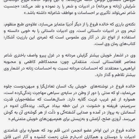
عروضی نامتداول تراوشِ خامه می‌چَکاند. با این وجود خالده فروغ دوگانه‌گی
سُرایش (زنانه و مردانه) در ادبیات و شعر را رد نموده و نقد می‌کند: «جنسیت
شاعر نمی‌تواند تأثیری بر احساسات و عواطف شاعرانه داشته باشد.»
نکته‌ی بارزی که خالده فروغ را از دیگر اُدیبّا متمایز می‌سازد، علاوه‌ی طبع منظوم،
تبحر وی در ادبیات داستانی است. وی ادبیات داستانی را به خوبی دانسته و
استفاده از انواع نثر در آثار وی ملموس است که ثمره‌ی این بارزیتِ آشکار؛
کتاب‌های رمان‌ وی است.
وی در اشعار خویش بیشتر گرایش مردانه و در غزل پیرو واصف باختری شاعر
معاصر افغانستانی است. منتقدانی چون: محمدکاظم کاظمی و محبوبه
ابراهیمی؛‌ معتقدند که احساسات مردانه نسبت به احساسات زنانه در اشعار وی
بیشتر تلاطم و گداز دارد.
خالده فروغ در نوشته‌های خویش یک انسان تعاد‌ل‌گرا و میهن‌دوست جلوه
می‌نماید، او که مدتی را دور از وطن در سایه‌ی سیاهی مهاجرت زندگی‌کرده‌ است،
همواره از غمِ غریبِ غربت گلایه دارد. «سال‌هاست که سلطه‌جویان قدرت
سرزمینم، فریفته و خشونت در این خطه بیداد می‌کند. پرنده‌گان اندوه در
آسمانش به پرواز در آمده و صدایی آشفته‌گی و ذلّت از هر گوشه‌ی آن به گوش
می‌رسد. آروزی صلح، آرامش و به‌زیستی برای هم‌میهن‌های خویش متمنی‌ام.»
خالده فروغ در این اواخر عضو انجمن ادبی قلم بود که همواره برای غنامندی
ادبیات با دوستان و هم‌کاران ادب‌ارجِ شان زحمت کشیده و آثار ادبی قابل