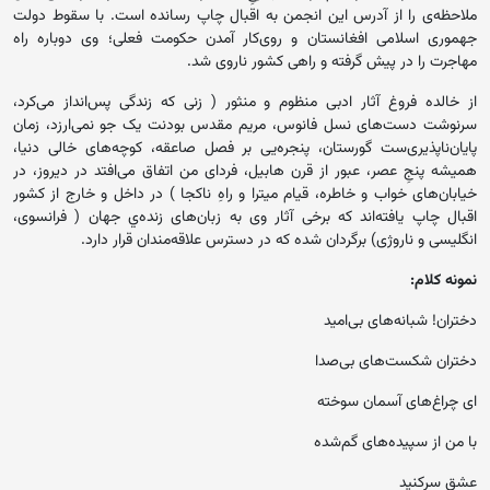
ملاحظه‌ی را از آدرس این انجمن به اقبال چاپ رسانده است. با سقوط دولت
جهموری اسلامی افغانستان و روی‌کار آمدن حکومت فعلی؛ وی دوباره راه
مهاجرت را در پیش گرفته و راهی کشور ناروی شد.
از خالده فروغ آثار ادبی منظوم و منثور ( زنی که زندگی پس‌انداز می‌کرد،
سرنوشت دست‌های نسل فانوس، مریم مقدس بودنت یک جو نمی‌ارزد،‌ زمان
پایان‌ناپذیری‌ست گورستان، پنجره‌یی بر فصل صاعقه، کوچه‌های خالی دنیا،
همیشه پنجِ عصر، عبور از قرن هابیل، فردای من اتفاق می‌افتد در دیروز، در
خیابان‌های خواب و خاطره، قیام میترا و راهِ‌ ناکجا ) در داخل و خارج از کشور
اقبال چاپ یافته‌اند که برخی آثار وی به زبان‌های زنده‌ي جهان ( فرانسوی،
انگلیسی و ناروژی)‌ برگردان شده که در دسترس علاقه‌مندان قرار دارد.
نمونه کلام:
دختران! شبانه‌های بی‌امید
دختران شکست‌های بی‌صدا
ای چراغ‌های آسمان سوخته
با من از سپیده‌های گم‌شده
عشق سرکنید