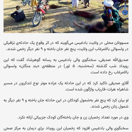
مسوولان محلی در ولایت بادغیس می‌گویند که در اثر وقوع یک حادثه‌ی ترافیکی
در ولسوالی بالامرغاب این ولایت، پنج نفر جان باخته و ۹ نفر دیگر زخمی شدند.
صدیق‌الله صدیقی، سخنگوی والی بادغیس به رسانه گوهرشاد گفت که این
رویداد شب گذشته (سه‌شنبه، ۵ ثور) در منطقه‌ی «بند منگان» ولسوالی
بالامرغاب رخ داده است.
آقای صدیقی تاکید کرد که در این حادثه یک عراده موتر نوع لندکروزر در مسیر
شاهراه هرات-فاریاب واژگون شده است.
او بیان کرد که پنج نفر به‌شمول کودکان در این حادثه جان باخته و ۹ نفر دیگر به
شمول زنان زخمی شدند.
وی در مورد تعداد زخمیان زن و جان باخته‌گان کودک جزییاتی ارائه نکرد.
سخنگوی والی بادغیس افزود که زخمیان این رویداد برای درمان به مرکز صحی