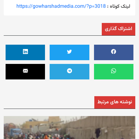
لینک کوتاه :
https://gowharshadmedia.com/?p=3018
اشتراک گذاری
نوشته های مرتبط