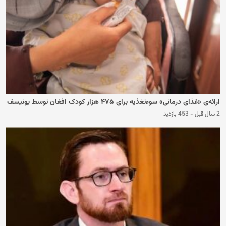
ارائه‌ی «غذای درمانی» سوءتغذیه برای ۴۷۵ هزار کودک افغان توسط یونیسف
2 سال قبل
-
453 بازدید