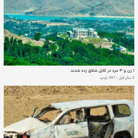
۱ زن و ۳ مرد در کابل شلاق زده شدند
3 سال قبل
-
597 بازدید