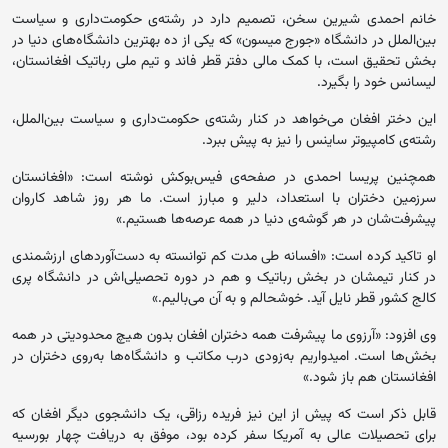
خانم احمدی شیرین سخن، تصمیم دارد در رشته‌ی حکومت‌داری و سیاست
بین‌الملل در دانشگاه «جورج میسون» که یکی از ده بهترین دانشگاه‌های دنیا در
بخش تحقیق است، با کمک مالی دفتر قطر فاند و تیم ملی رباتیک افغانستان،
لیسانس خود را بگیرد.
این دختر افغان می‌خواهد در کنار رشته‌ی حکومت‌داری و سیاست بین‌الملل،
رشته‌ی کامپیوتر ساینس را نیز به پیش ببرد.
همچنین پریسا احمدی در صفحه‌ی فیس‌بوکش نوشته است: «افغانستان
سرزمین دختران با استعداد، دلیر و مبارز است. ما هر روز شاهد کاروان
پیشرفت‌شان در هر گوشه‌ی دنیا در همه عرصه‌ها هستیم.»
او تاکید کرده است: «افسانه طی مدت کم توانسته به دست‌آوردهای ارزشمندی
در کنار تیم‎شان در بخش رباتیک و هم در دوره تحصیلی‌اش در دانشگاه پری
کالج کشور قطر نایل آید. خوشحالم و به آن می‌باليم.»
وی افزود: «آرزوی ما پیشرفت همه دختران افغان بدون هیچ محدودیتی در همه
بخش‌ها است. امیدواریم به‌زودی درب مکاتب و دانشگاه‌ها به‌روی دختران در
افغانستان هم باز شود.»
قابل ذکر است که پیش از این نیز فریده رزاقی، یک دانشجوی دیگر افغان که
برای تحصیلات عالی به آمریکا سفر کرده بود، موفق به دریافت چهار بورسیه‌