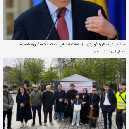
سیلاب در بغلان؛ گوترش: از تلفات انسانی سیلاب «غمگین» هستم
2 سال قبل
-
368 بازدید