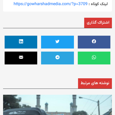
لینک کوتاه :
https://gowharshadmedia.com/?p=3709
اشتراک گذاری
نوشته های مرتبط