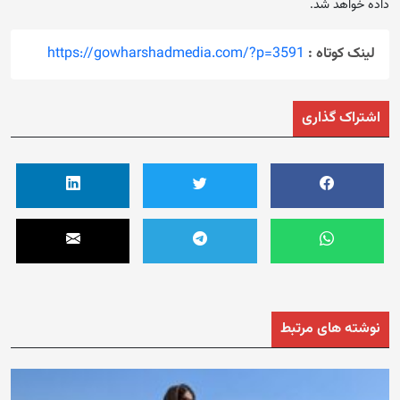
داده خواهد شد.
لینک کوتاه :
https://gowharshadmedia.com/?p=3591
اشتراک گذاری
نوشته های مرتبط