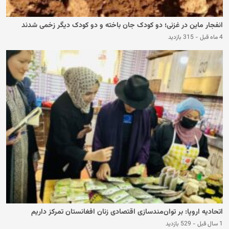
انفجار ماین در غزنی؛ دو کودک جان باخته و دو کودک دیگر زخمی شدند
4 ماه قبل
-
315 بازدید
اتحادیه‌ اروپا: بر توان‌مندسازی اقتصادی زنان افغانستان تمرکز داریم
1 سال قبل
-
529 بازدید