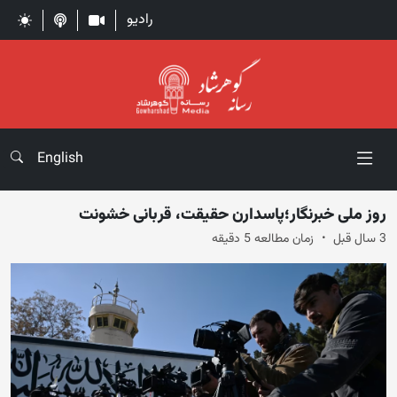
رادیو
English
روز ملی خبرنگار؛پاسدارن حقیقت، قربانی خشونت
3 سال قبل
زمان مطالعه 5 دقیقه