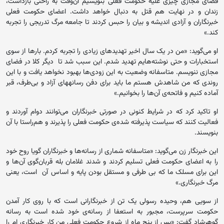
فضای مجازی چیزی علیه حکومت فعلی بنویسیم آن‌وقت به راحتی بازداشت،
زندان و در نهایت هم قتل به دنبال خواهد داشت. اعضای حکومت فعلی
خبرنگاران و آزادی اندیشه و بیان را حبس کردند تا جامعه مرگ تدریجی را تجربه
کند.»
او می‌گوید: «من در یک سال اخیر تهدیدهای زیادی را تجربه کردم. بارها از سوی
استخبارات و حتی نوشته‌هایم تهدید شدم. این سبب شد تا دیگر کلا در فضای
مجازی ننویسم. متاسفانه وضعیت به این زودی‌ها بهبود نخواهد یافت و با این
روندی که من شاهدش هستم ما باید برای دفن رسانه‎های آزاد و بی‌طرف، قبر
آماده کنیم و فاتحه‌ی آن‌ها را بخوانیم.»
او تاکید کرد که در شرایط کنونی در صورتی خبرنگاران می‌توانند دوام آوردند و
فعالیت کنند که سیاست پذیرفته شده‌ی حکومت فعلی را پذیرند و هم‌راستا با آن
بنویسند.
این خبرنگار زن می‌گوید: «متاسفانه شماری از رسانه‌ها و خبرنگاران گویا روح خود
را به اعضای حکومت فعلی تسلیم کردند و شدند غلامان بله قربان‌گوی ‌آن‌ها و
این برای مسلک ما که بی طرفی و مستقل بودن پایه و اساس آن است، یعنی
مرگ خبرنگاری.»
از سویی هم، وحیده رسولی یک تن از خبرنگارانی است که با روی کار آمدن
حکومت سرپرست، مجبور به استعفا از رسانه‌ی خود شده است به رسانه
گوهرشاد گفت: «پس از پنج ماه از شروع حکومت فعلی من کار خبرنگاری ام را