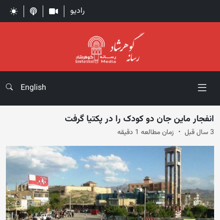
رادیو
English
انفجار ماین جان دو کودک را در پکتیا گرفت
3 سال قبل
زمان مطالعه 1 دقیقه