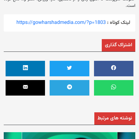
است.
لینک کوتاه :
https://gowharshadmedia.com/?p=1803
اشتراک گذاری
نوشته های مرتبط