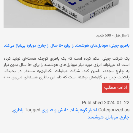
3 سال قبل
-
600 بازدید
باطری چینی؛ موبایل‌های هوشمند را برای ۵۰ سال از چارج دوباره بی‌نیاز می‌کند
یک شرکت چینی اعلام کرده است که یک باطری کوچک هسته‌ای تولید کرده
است که می‌تواند انرژی مورد نیاز موبایل‌های هوشمند را برای ۵۰ سال بدون نیاز
به چارج مجدد، تامین کند. شرکت «بتاولت تکنالوژی» مستقر در بجینگ،
پایتخت چین در گزارشش نوشته است که نام این باطری هسته‌ای «بی‌وی ۱۰۰»
است. این شرکت گفته است که طول و عرض این باطری فقط ۱۵ میلی‌متر و
ادامه مطلب
ضخامت آن پنج میلی‌متر است. در گزارش این شرکت آمده است که قصد دارد تا
اواخر سال جاری آن را به تولید انبوه برساند‌ و اوایل سال آینده یک نمونه‌ی آن را
به بازار عرضه کند. شرکت بتاولت گفته است که این ابداع، می‌تواند نسل چارجر و
Published
2024-01-22
پاوربانک را از بازارها برچیند. در ادامه آمده است که باطری، اولین باطری
Categorized as
اخبار گوهرشاد
,
دانش و فناوری
Tagged
باطری
,
هسته‌ای است که انرژی آزادشده توسط «ایزی‌توپ‌ها» را از طریق «نیمه‌رساناها»
چارج
,
موبایل
,
هوشمند
به برق تبدیل می‌کند‌. این شرکت افزود که پهپادها با استفاده از این باطری
می‌توانند بدون نیاز به چارج مجدد و محدودیت پرواز کنند. بتاولت تکنالوژی