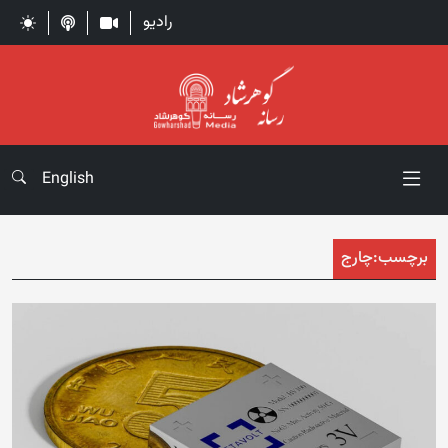
رادیو
English
برچسب:
چارج