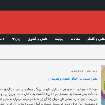
حلیل و گفتگو
مقالات
روایت
دانش و فناوری
زنان
دان
3 سال قبل
-
695 بازدید
نقش اسلام در احیای حقوق و هویت زن
نویسنده: مهدی مظفری زن در طول تاریخ، روزگار پرماجرا و ب
حماقت بشر نسبت به هم‌نوع خود (زن) انگشت به دهان ماند. جریان پرماجرا و