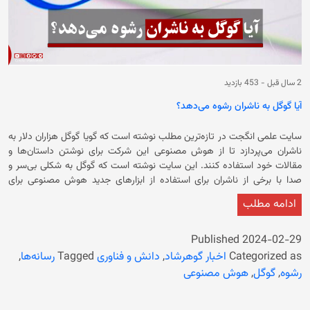
2 سال قبل
-
453 بازدید
آیا گوگل به ناشران رشوه می‌دهد؟
سایت علمی انگجت در تازه‌ترین مطلب نوشته است که گویا گوگل هزاران دلار به
ناشران می‌پردازد تا از هوش مصنوعی این شرکت برای نوشتن داستان‌ها و
مقالات خود استفاده کنند. این سایت نوشته است که گوگل به شکلی بی‌سر و
صدا با برخی از ناشران برای استفاده از ابزارهای جدید هوش مصنوعی برای
انتشار داستان‌ها و مقالات‌شان معامله کرده است. در ادامه آمده است که این
ادامه مطلب
معاملات ده‌ها هزار دلار در سال ارزش دارند و ظاهراً بخشی از برنامه ابتکار
اخبار گوگل(Google News Initiative) یا GNI هستند که برنامه‌ای شش ساله
است که پروژه‌های سواد رسانه‌ای، ابزارهای راستی‌آزمایی و سایر منابع را برای
Published
2024-02-29
اتاق‌های خبر تأمین مالی می‌کند. حرکت به سمت ابزارهای انتشارات هوش
Categorized as
اخبار گوهرشاد
,
دانش و فناوری
Tagged
رسانه‌ها
,
مصنوعی گامی جدید و احتمالاً بحث برانگیز برای این شرکت خواهد بود. طبق
رشوه
,
گوگل
,
هوش مصنوعی
گزارشات، این برنامه در حال حاضر تعداد انگشت شماری از ناشران کوچک‌تر را
هدف قرار داده است. در این گزارش آمده است: ابزارهای بتا به ناشرانی که منابع