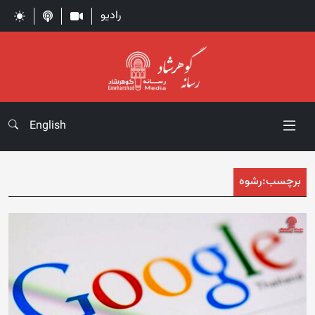
رادیو
English
برچسب:
رشوه