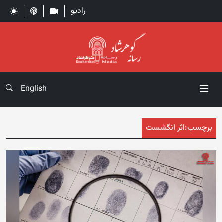
رادیو
English
برچسب:
اثر انگشست