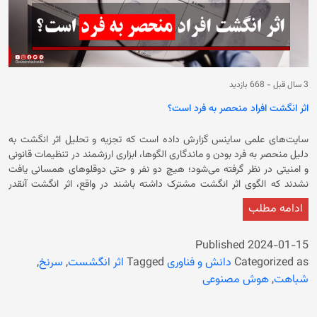
3 سال قبل
-
668 بازدید
اثر انگشت افراد منحصر به‌ فرد است؟
سایت‌های علمی ساینس گزارش داده است که تجزیه و تحلیل اثر انگشت به
دلیل منحصر به فرد بودن و ماندگاری الگوها، ابزاری ارزشمند در تنظیمات قانونی
و امنیتی در نظر گرفته می‌شود؛ هیچ دو نفر و حتی دوقلوهای همسانی یافت
نشدند که الگوی اثر انگشت مشترک داشته باشند در واقع، اثر انگشت آنقدر
منحصر به فرد است که اثر انگشت شما حتی با یکدیگر همخوانی ندارد، اما
ادامه مطلب
اکنون، تحقیقات جدید با استفاده از هوش مصنوعی (AI) ادعاهایی را مطرح
کرده است که می‌تواند مسیر شناسایی اثر انگشت پزشکی قانونی را تغییر دهد.
این سایت علمی در گزارشش نوشته است، در حالی که منحصر به فرد بودن اثر
Published
2024-01-15
انگشتان آن چیزی است که آن‌ها را در تحقیقات صحنه جرم بسیار مهم جلوه
Categorized as
دانش و فناوری
Tagged
اثر انگشست
,
سرنخ
,
می‌دهند، اما ناتوانی در تطبیق اثر انگشت مختلف از یک شخص که به عنوان اثر
شباهت
,
هوش مصنوعی
انگشت درون شخص شناخته می‌شود، می‌تواند باعث ایجاد مشکلات اساسی در
ارتباط شواهد پزشکی قانونی شود. محققان دانشگاه کلمبیا مدلی از هوش